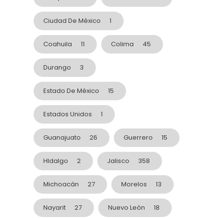
Ciudad De México
1
Coahuila
11
Colima
45
Durango
3
Estado De México
15
Estados Unidos
1
Guanajuato
26
Guerrero
15
HIdalgo
2
Jalisco
358
Michoacán
27
Morelos
13
Nayarit
27
Nuevo León
18