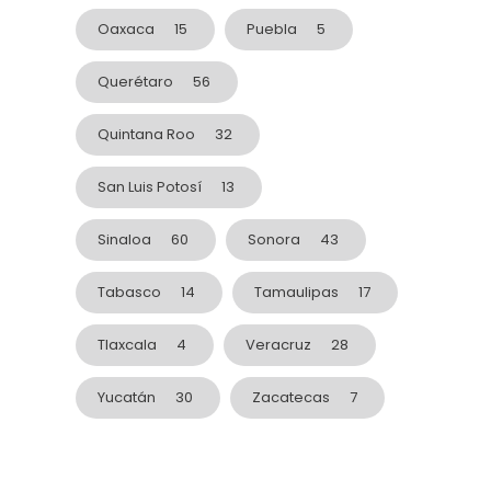
Oaxaca
15
Puebla
5
Querétaro
56
Quintana Roo
32
San Luis Potosí
13
Sinaloa
60
Sonora
43
Tabasco
14
Tamaulipas
17
Tlaxcala
4
Veracruz
28
Yucatán
30
Zacatecas
7