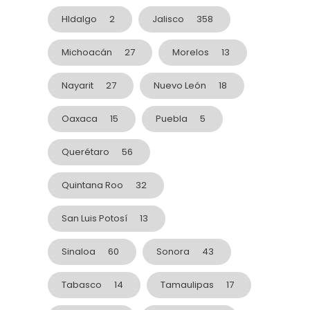
HIdalgo
2
Jalisco
358
Michoacán
27
Morelos
13
Nayarit
27
Nuevo León
18
Oaxaca
15
Puebla
5
Querétaro
56
Quintana Roo
32
San Luis Potosí
13
Sinaloa
60
Sonora
43
Tabasco
14
Tamaulipas
17