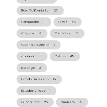
Baja California Sur
23
Campeche
2
CDMX
45
Chiapas
13
Chihuahua
16
Ciudad De México
1
Coahuila
11
Colima
45
Durango
3
Estado De México
15
Estados Unidos
1
Guanajuato
26
Guerrero
15