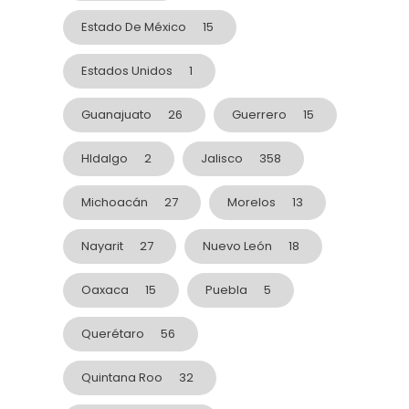
Estado De México
15
Estados Unidos
1
Guanajuato
26
Guerrero
15
HIdalgo
2
Jalisco
358
Michoacán
27
Morelos
13
Nayarit
27
Nuevo León
18
Oaxaca
15
Puebla
5
Querétaro
56
Quintana Roo
32