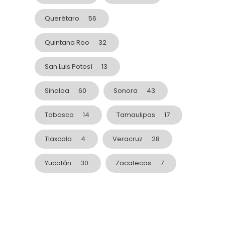
Querétaro
56
Quintana Roo
32
San Luis Potosí
13
Sinaloa
60
Sonora
43
Tabasco
14
Tamaulipas
17
Tlaxcala
4
Veracruz
28
Yucatán
30
Zacatecas
7