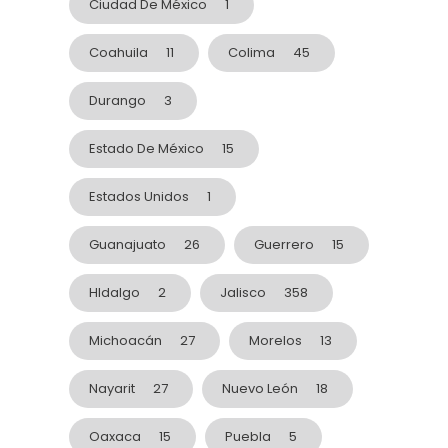
Ciudad De México
1
Coahuila
11
Colima
45
Durango
3
Estado De México
15
Estados Unidos
1
Guanajuato
26
Guerrero
15
HIdalgo
2
Jalisco
358
Michoacán
27
Morelos
13
Nayarit
27
Nuevo León
18
Oaxaca
15
Puebla
5