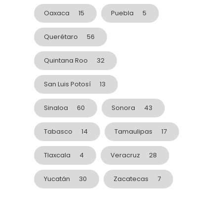
Oaxaca
15
Puebla
5
Querétaro
56
Quintana Roo
32
San Luis Potosí
13
Sinaloa
60
Sonora
43
Tabasco
14
Tamaulipas
17
Tlaxcala
4
Veracruz
28
Yucatán
30
Zacatecas
7