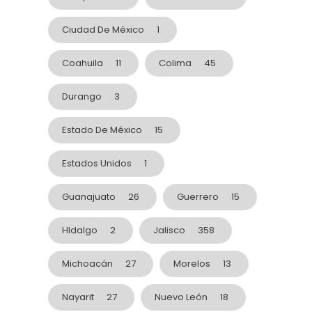
Ciudad De México
1
Coahuila
11
Colima
45
Durango
3
Estado De México
15
Estados Unidos
1
Guanajuato
26
Guerrero
15
HIdalgo
2
Jalisco
358
Michoacán
27
Morelos
13
Nayarit
27
Nuevo León
18