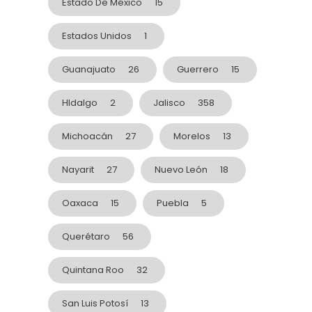
Estado De México
15
Estados Unidos
1
Guanajuato
26
Guerrero
15
HIdalgo
2
Jalisco
358
Michoacán
27
Morelos
13
Nayarit
27
Nuevo León
18
Oaxaca
15
Puebla
5
Querétaro
56
Quintana Roo
32
San Luis Potosí
13