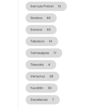
San Luis Potosí
13
Sinaloa
60
Sonora
43
Tabasco
14
Tamaulipas
17
Tlaxcala
4
Veracruz
28
Yucatán
30
Zacatecas
7