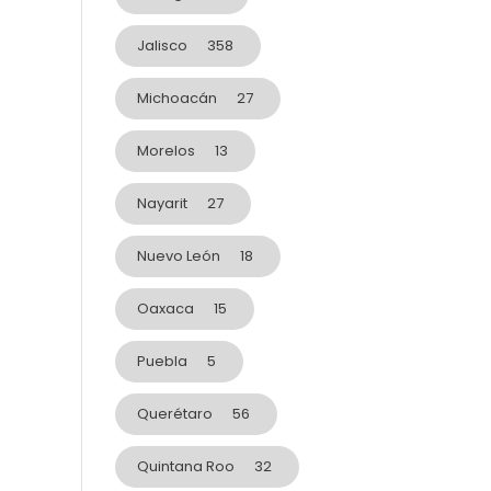
Jalisco
358
Michoacán
27
Morelos
13
Nayarit
27
Nuevo León
18
Oaxaca
15
Puebla
5
Querétaro
56
Quintana Roo
32