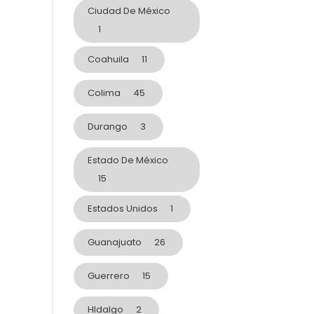
Ciudad De México
1
Coahuila
11
Colima
45
Durango
3
Estado De México
15
Estados Unidos
1
Guanajuato
26
Guerrero
15
HIdalgo
2