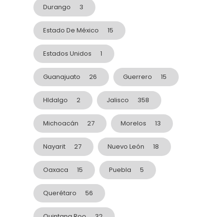
Durango
3
Estado De México
15
Estados Unidos
1
Guanajuato
26
Guerrero
15
HIdalgo
2
Jalisco
358
Michoacán
27
Morelos
13
Nayarit
27
Nuevo León
18
Oaxaca
15
Puebla
5
Querétaro
56
Quintana Roo
32