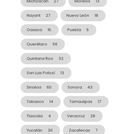
Michoacán
27
Morelos
13
Nayarit
27
Nuevo León
18
Oaxaca
15
Puebla
5
Querétaro
56
Quintana Roo
32
San Luis Potosí
13
Sinaloa
60
Sonora
43
Tabasco
14
Tamaulipas
17
Tlaxcala
4
Veracruz
28
Yucatán
30
Zacatecas
7