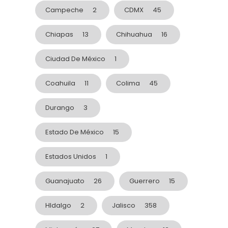
Campeche
2
CDMX
45
Chiapas
13
Chihuahua
16
Ciudad De México
1
Coahuila
11
Colima
45
Durango
3
Estado De México
15
Estados Unidos
1
Guanajuato
26
Guerrero
15
HIdalgo
2
Jalisco
358