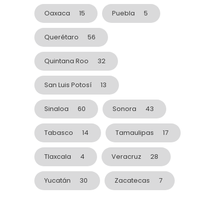
Oaxaca
15
Puebla
5
Querétaro
56
Quintana Roo
32
San Luis Potosí
13
Sinaloa
60
Sonora
43
Tabasco
14
Tamaulipas
17
Tlaxcala
4
Veracruz
28
Yucatán
30
Zacatecas
7