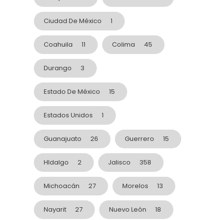
Ciudad De México
1
Coahuila
11
Colima
45
Durango
3
Estado De México
15
Estados Unidos
1
Guanajuato
26
Guerrero
15
HIdalgo
2
Jalisco
358
Michoacán
27
Morelos
13
Nayarit
27
Nuevo León
18