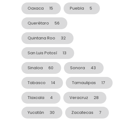
Oaxaca
15
Puebla
5
Querétaro
56
Quintana Roo
32
San Luis Potosí
13
Sinaloa
60
Sonora
43
Tabasco
14
Tamaulipas
17
Tlaxcala
4
Veracruz
28
Yucatán
30
Zacatecas
7