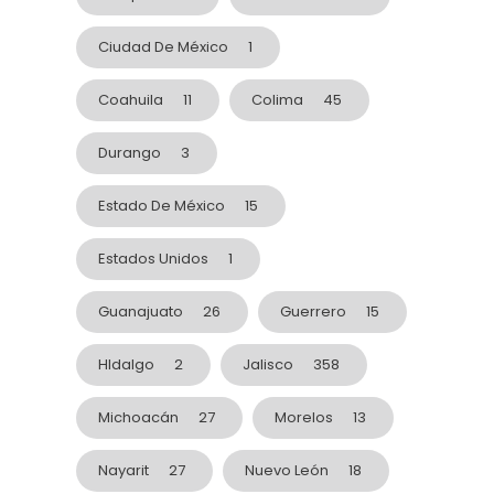
Ciudad De México
1
Coahuila
11
Colima
45
Durango
3
Estado De México
15
Estados Unidos
1
Guanajuato
26
Guerrero
15
HIdalgo
2
Jalisco
358
Michoacán
27
Morelos
13
Nayarit
27
Nuevo León
18