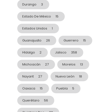
Durango
3
Estado De México
15
Estados Unidos
1
Guanajuato
26
Guerrero
15
HIdalgo
2
Jalisco
358
Michoacán
27
Morelos
13
Nayarit
27
Nuevo León
18
Oaxaca
15
Puebla
5
Querétaro
56