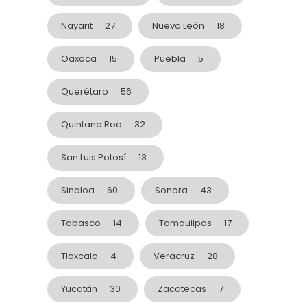
Nayarit
27
Nuevo León
18
Oaxaca
15
Puebla
5
Querétaro
56
Quintana Roo
32
San Luis Potosí
13
Sinaloa
60
Sonora
43
Tabasco
14
Tamaulipas
17
Tlaxcala
4
Veracruz
28
Yucatán
30
Zacatecas
7