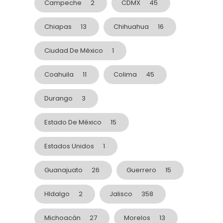
Campeche
2
CDMX
45
Chiapas
13
Chihuahua
16
Ciudad De México
1
Coahuila
11
Colima
45
Durango
3
Estado De México
15
Estados Unidos
1
Guanajuato
26
Guerrero
15
HIdalgo
2
Jalisco
358
Michoacán
27
Morelos
13