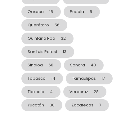
Oaxaca
15
Puebla
5
Querétaro
56
Quintana Roo
32
San Luis Potosí
13
Sinaloa
60
Sonora
43
Tabasco
14
Tamaulipas
17
Tlaxcala
4
Veracruz
28
Yucatán
30
Zacatecas
7