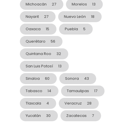
Michoacán
27
Morelos
13
Nayarit
27
Nuevo León
18
Oaxaca
15
Puebla
5
Querétaro
56
Quintana Roo
32
San Luis Potosí
13
Sinaloa
60
Sonora
43
Tabasco
14
Tamaulipas
17
Tlaxcala
4
Veracruz
28
Yucatán
30
Zacatecas
7