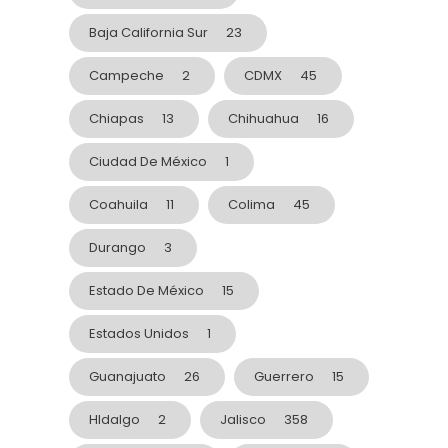
Baja California Sur
23
Campeche
2
CDMX
45
Chiapas
13
Chihuahua
16
Ciudad De México
1
Coahuila
11
Colima
45
Durango
3
Estado De México
15
Estados Unidos
1
Guanajuato
26
Guerrero
15
HIdalgo
2
Jalisco
358