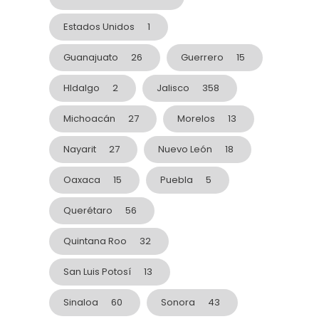
Estados Unidos
1
Guanajuato
26
Guerrero
15
HIdalgo
2
Jalisco
358
Michoacán
27
Morelos
13
Nayarit
27
Nuevo León
18
Oaxaca
15
Puebla
5
Querétaro
56
Quintana Roo
32
San Luis Potosí
13
Sinaloa
60
Sonora
43