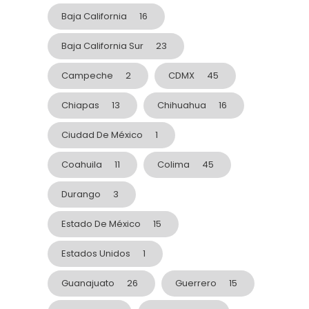
Baja California
16
Baja California Sur
23
Campeche
2
CDMX
45
Chiapas
13
Chihuahua
16
Ciudad De México
1
Coahuila
11
Colima
45
Durango
3
Estado De México
15
Estados Unidos
1
Guanajuato
26
Guerrero
15