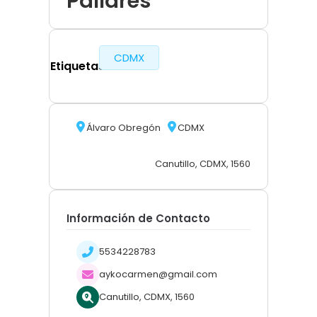
Pallares
CDMX
Etiquetas
Álvaro Obregón
CDMX
Canutillo, CDMX, 1560
Información de Contacto
5534228783
aykocarmen@gmail.com
Canutillo, CDMX, 1560