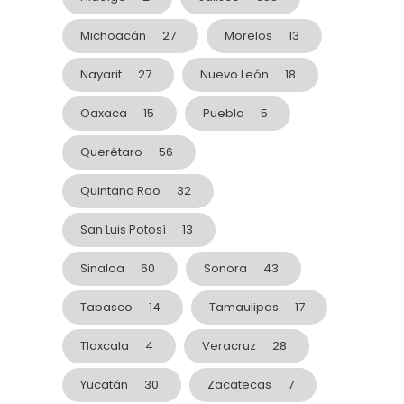
Michoacán
27
Morelos
13
Nayarit
27
Nuevo León
18
Oaxaca
15
Puebla
5
Querétaro
56
Quintana Roo
32
San Luis Potosí
13
Sinaloa
60
Sonora
43
Tabasco
14
Tamaulipas
17
Tlaxcala
4
Veracruz
28
Yucatán
30
Zacatecas
7