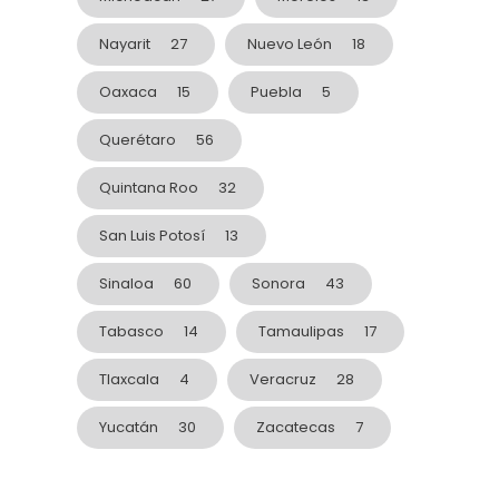
Nayarit
27
Nuevo León
18
Oaxaca
15
Puebla
5
Querétaro
56
Quintana Roo
32
San Luis Potosí
13
Sinaloa
60
Sonora
43
Tabasco
14
Tamaulipas
17
Tlaxcala
4
Veracruz
28
Yucatán
30
Zacatecas
7