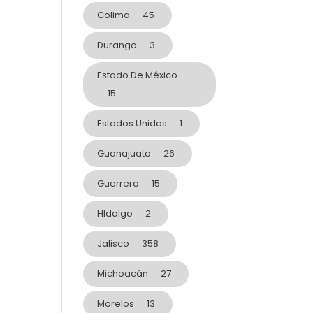
Colima
45
Durango
3
Estado De México
15
Estados Unidos
1
Guanajuato
26
Guerrero
15
HIdalgo
2
Jalisco
358
Michoacán
27
Morelos
13