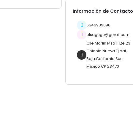
Información de Contact
6646989898
elsagugu@gmail.com
Clle Marlin Mza 11 Lte 23
Colonia Nueva Ejidal,
Baja California Sur,
México CP 23470