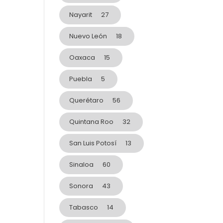
Nayarit
27
Nuevo León
18
Oaxaca
15
Puebla
5
Querétaro
56
Quintana Roo
32
San Luis Potosí
13
Sinaloa
60
Sonora
43
Tabasco
14