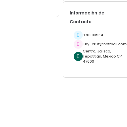
Información de
Contacto
3781018564
lury_cruz@hotmail.com
Centro, Jalisco,
Tepatitlán, México CP
47600