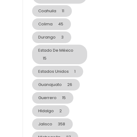
Coahuila
11
Colima
45
Durango
3
Estado De México
15
Estados Unidos
1
Guanajuato
26
Guerrero
15
HIdalgo
2
Jalisco
358