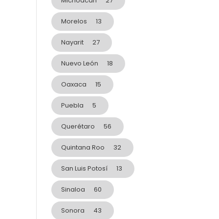
Michoacán
27
Morelos
13
Nayarit
27
Nuevo León
18
Oaxaca
15
Puebla
5
Querétaro
56
Quintana Roo
32
San Luis Potosí
13
Sinaloa
60
Sonora
43