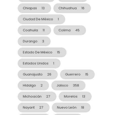
Chiapas
13
Chihuahua
16
Ciudad De México
1
Coahuila
11
Colima
45
Durango
3
Estado De México
15
Estados Unidos
1
Guanajuato
26
Guerrero
15
HIdalgo
2
Jalisco
358
Michoacán
27
Morelos
13
Nayarit
27
Nuevo León
18