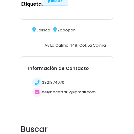
jalisco
Etiquetas
Jalisco
Zapopan
Av La Calma 4481 Col. La Calma
Información de Contacto
3321874070
nelybecerra82@gmail.com
Buscar