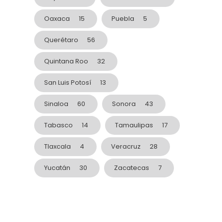
Oaxaca
15
Puebla
5
Querétaro
56
Quintana Roo
32
San Luis Potosí
13
Sinaloa
60
Sonora
43
Tabasco
14
Tamaulipas
17
Tlaxcala
4
Veracruz
28
Yucatán
30
Zacatecas
7