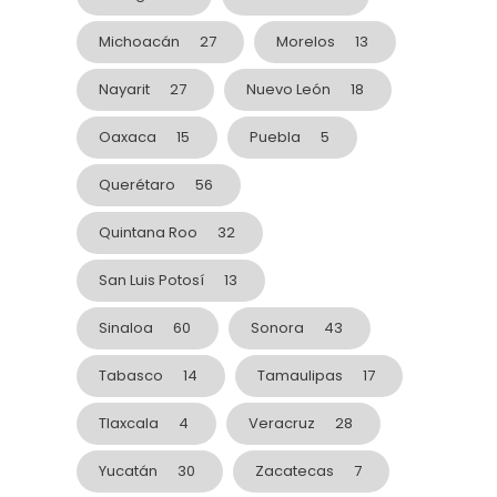
Michoacán
27
Morelos
13
Nayarit
27
Nuevo León
18
Oaxaca
15
Puebla
5
Querétaro
56
Quintana Roo
32
San Luis Potosí
13
Sinaloa
60
Sonora
43
Tabasco
14
Tamaulipas
17
Tlaxcala
4
Veracruz
28
Yucatán
30
Zacatecas
7