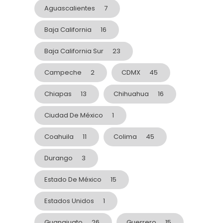
Aguascalientes
7
Baja California
16
Baja California Sur
23
Campeche
2
CDMX
45
Chiapas
13
Chihuahua
16
Ciudad De México
1
Coahuila
11
Colima
45
Durango
3
Estado De México
15
Estados Unidos
1
Guanajuato
26
Guerrero
15