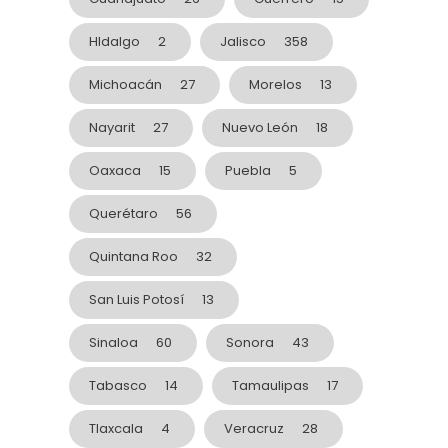
HIdalgo
2
Jalisco
358
Michoacán
27
Morelos
13
Nayarit
27
Nuevo León
18
Oaxaca
15
Puebla
5
Querétaro
56
Quintana Roo
32
San Luis Potosí
13
Sinaloa
60
Sonora
43
Tabasco
14
Tamaulipas
17
Tlaxcala
4
Veracruz
28