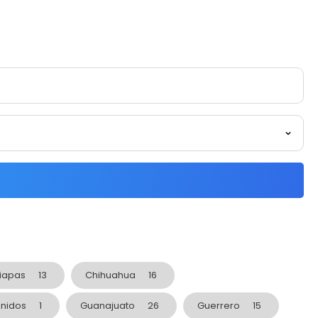
iapas
13
Chihuahua
16
Unidos
1
Guanajuato
26
Guerrero
15