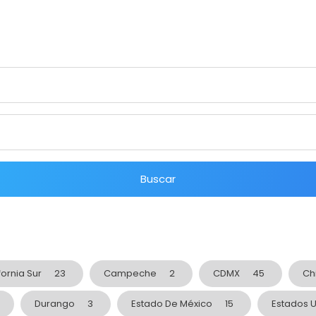
Buscar
fornia Sur
23
Campeche
2
CDMX
45
Ch
Durango
3
Estado De México
15
Estados 