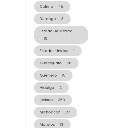
Colima
45
Durango
3
Estado De México
15
Estados Unidos
1
Guanajuato
26
Guerrero
15
HIdalgo
2
Jalisco
358
Michoacán
27
Morelos
13