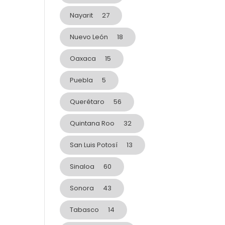
Nayarit
27
Nuevo León
18
Oaxaca
15
Puebla
5
Querétaro
56
Quintana Roo
32
San Luis Potosí
13
Sinaloa
60
Sonora
43
Tabasco
14