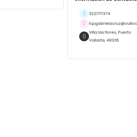
3221717374
lcpgabrielacruz@outlo
Villa las flores, Puerto
Vallarta, 48335