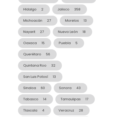
HIdalgo
2
Jalisco
358
Michoacán
27
Morelos
13
Nayarit
27
Nuevo León
18
Oaxaca
15
Puebla
5
Querétaro
56
Quintana Roo
32
San Luis Potosí
13
Sinaloa
60
Sonora
43
Tabasco
14
Tamaulipas
17
Tlaxcala
4
Veracruz
28