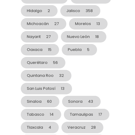
HIdalgo
2
Jalisco
358
Michoacán
27
Morelos
13
Nayarit
27
Nuevo León
18
Oaxaca
15
Puebla
5
Querétaro
56
Quintana Roo
32
San Luis Potosí
13
Sinaloa
60
Sonora
43
Tabasco
14
Tamaulipas
17
Tlaxcala
4
Veracruz
28