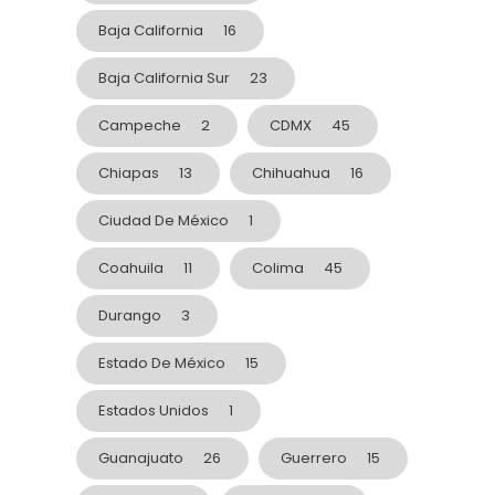
Baja California
16
Baja California Sur
23
Campeche
2
CDMX
45
Chiapas
13
Chihuahua
16
Ciudad De México
1
Coahuila
11
Colima
45
Durango
3
Estado De México
15
Estados Unidos
1
Guanajuato
26
Guerrero
15