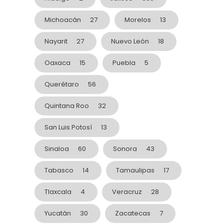
Michoacán
27
Morelos
13
Nayarit
27
Nuevo León
18
Oaxaca
15
Puebla
5
Querétaro
56
Quintana Roo
32
San Luis Potosí
13
Sinaloa
60
Sonora
43
Tabasco
14
Tamaulipas
17
Tlaxcala
4
Veracruz
28
Yucatán
30
Zacatecas
7