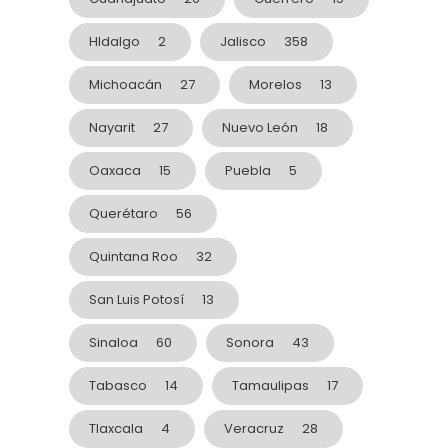
HIdalgo
2
Jalisco
358
Michoacán
27
Morelos
13
Nayarit
27
Nuevo León
18
Oaxaca
15
Puebla
5
Querétaro
56
Quintana Roo
32
San Luis Potosí
13
Sinaloa
60
Sonora
43
Tabasco
14
Tamaulipas
17
Tlaxcala
4
Veracruz
28