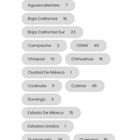
Aguascalientes
7
Baja California
16
Baja California Sur
23
Campeche
2
CDMX
45
Chiapas
13
Chihuahua
16
Ciudad De México
1
Coahuila
11
Colima
45
Durango
3
Estado De México
15
Estados Unidos
1
Guanajuato
26
Guerrero
15