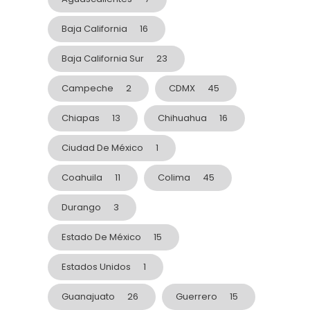
Baja California
16
Baja California Sur
23
Campeche
2
CDMX
45
Chiapas
13
Chihuahua
16
Ciudad De México
1
Coahuila
11
Colima
45
Durango
3
Estado De México
15
Estados Unidos
1
Guanajuato
26
Guerrero
15