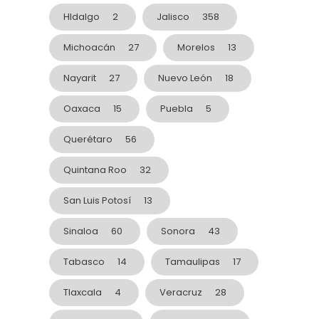
HIdalgo
2
Jalisco
358
Michoacán
27
Morelos
13
Nayarit
27
Nuevo León
18
Oaxaca
15
Puebla
5
Querétaro
56
Quintana Roo
32
San Luis Potosí
13
Sinaloa
60
Sonora
43
Tabasco
14
Tamaulipas
17
Tlaxcala
4
Veracruz
28