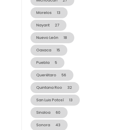
Michoacán
27
Morelos
13
Nayarit
27
Nuevo León
18
Oaxaca
15
Puebla
5
Querétaro
56
Quintana Roo
32
San Luis Potosí
13
Sinaloa
60
Sonora
43