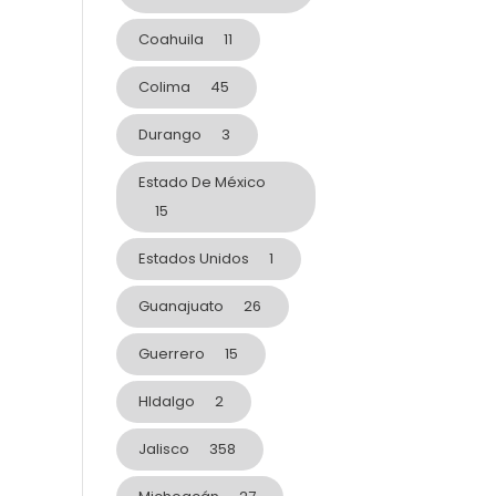
Coahuila
11
Colima
45
Durango
3
Estado De México
15
Estados Unidos
1
Guanajuato
26
Guerrero
15
HIdalgo
2
Jalisco
358