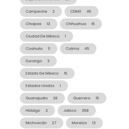
Campeche
2
CDMX
45
Chiapas
13
Chihuahua
16
Ciudad De México
1
Coahuila
11
Colima
45
Durango
3
Estado De México
15
Estados Unidos
1
Guanajuato
26
Guerrero
15
HIdalgo
2
Jalisco
358
Michoacán
27
Morelos
13