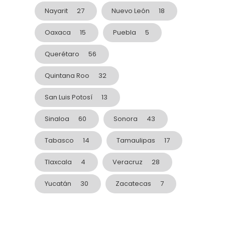
Nayarit
27
Nuevo León
18
Oaxaca
15
Puebla
5
Querétaro
56
Quintana Roo
32
San Luis Potosí
13
Sinaloa
60
Sonora
43
Tabasco
14
Tamaulipas
17
Tlaxcala
4
Veracruz
28
Yucatán
30
Zacatecas
7