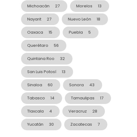
Michoacán
27
Morelos
13
Nayarit
27
Nuevo León
18
Oaxaca
15
Puebla
5
Querétaro
56
Quintana Roo
32
San Luis Potosí
13
Sinaloa
60
Sonora
43
Tabasco
14
Tamaulipas
17
Tlaxcala
4
Veracruz
28
Yucatán
30
Zacatecas
7