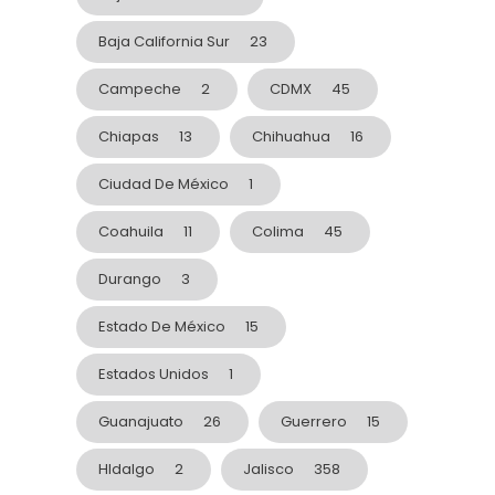
Baja California Sur
23
Campeche
2
CDMX
45
Chiapas
13
Chihuahua
16
Ciudad De México
1
Coahuila
11
Colima
45
Durango
3
Estado De México
15
Estados Unidos
1
Guanajuato
26
Guerrero
15
HIdalgo
2
Jalisco
358