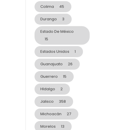
Colima
45
Durango
3
Estado De México
15
Estados Unidos
1
Guanajuato
26
Guerrero
15
HIdalgo
2
Jalisco
358
Michoacán
27
Morelos
13