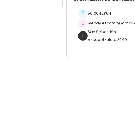
5610042854
wendy.escotoc@gmail
San Sebastián,
Azcapotzalco, 2040