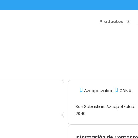
Productos
Azcapotzalco
CDMX
San Sebastián, Azcapotzalco,
2040
Información de Contact