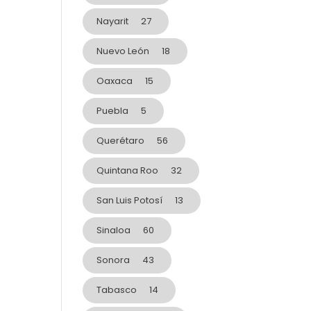
Nayarit
27
Nuevo León
18
Oaxaca
15
Puebla
5
Querétaro
56
Quintana Roo
32
San Luis Potosí
13
Sinaloa
60
Sonora
43
Tabasco
14