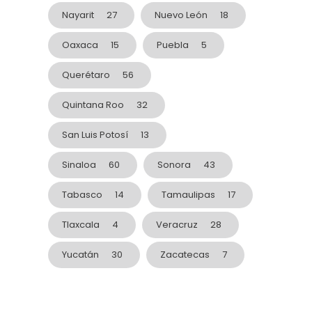
Nayarit
27
Nuevo León
18
Oaxaca
15
Puebla
5
Querétaro
56
Quintana Roo
32
San Luis Potosí
13
Sinaloa
60
Sonora
43
Tabasco
14
Tamaulipas
17
Tlaxcala
4
Veracruz
28
Yucatán
30
Zacatecas
7