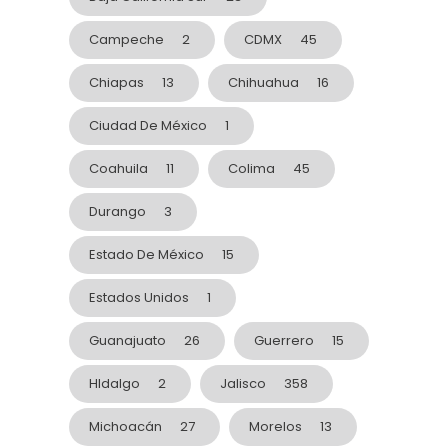
Campeche
2
CDMX
45
Chiapas
13
Chihuahua
16
Ciudad De México
1
Coahuila
11
Colima
45
Durango
3
Estado De México
15
Estados Unidos
1
Guanajuato
26
Guerrero
15
HIdalgo
2
Jalisco
358
Michoacán
27
Morelos
13